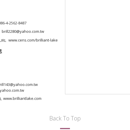
886-4-2562-8487
brill2280@yahoo.com.tw
www.cens.com/brilliant-lake
息
rill143@yahoo.com.tw
@yahoo.com.tw
www.brilliantlake.com
Back To Top